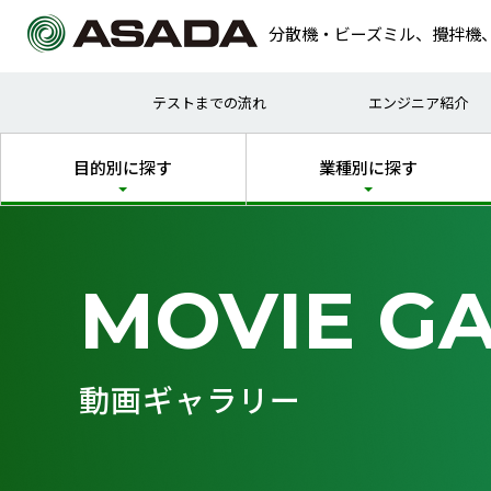
分散機・ビーズミル、攪拌機
試作
塗料
テストまでの流れ
エンジニア紹介
乾式
化粧
目的別に探す
業種別に探す
MOVIE G
動画ギャラリー