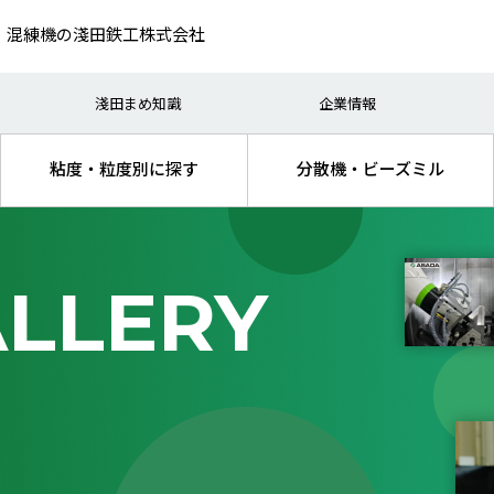
、混練機の淺田鉄工株式会社
（研究）
・インキ
生産
電池・キャパシター
淺田まめ知識
企業情報
処理
品・医薬品
混練
機能性材料
粘度・粒度別に探す
分散機・ビーズミル
ALLERY