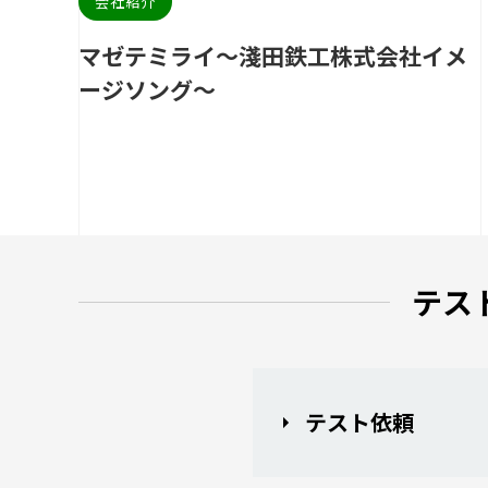
会社紹介
マゼテミライ～淺田鉄工株式会社イメ
ージソング～
テス
テスト依頼