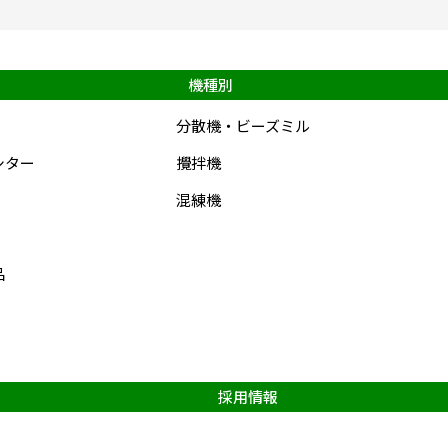
機種別
分散機・ビーズミル
シター
攪拌機
混練機
品
採用情報