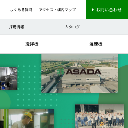
お問い合わせ
よくある質問
アクセス・構内マップ
ナノ分散
電子部品
高粘度処理
ディスプレイ
採用情報
カタログ
攪拌機
混練機