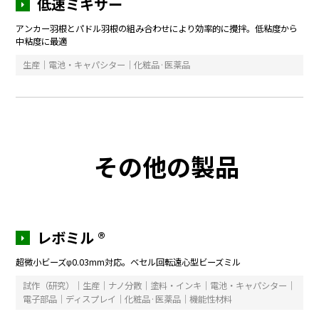
低速ミキサー
アンカー羽根とパドル羽根の組み合わせにより効率的に攪拌。低粘度から
中粘度に最適
生産｜電池・キャパシター｜化粧品·医薬品
その他の製品
レボミル ®
超微小ビーズφ0.03mm対応。ベセル回転遠心型ビーズミル
試作（研究）｜生産｜ナノ分散｜塗料・インキ｜電池・キャパシター｜
電子部品｜ディスプレイ｜化粧品·医薬品｜機能性材料