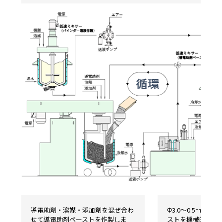
導電助剤・溶媒・添加剤を混ぜ合わ
Φ3.0～0.5㎜の
せて
導電助剤ペーストを作製しま
ストを機械的に分