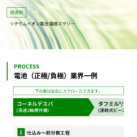
用途例
リチウムイオン電池 電極スラリー
PROCESS
電池（正極/負極）業界一例
コーネルデスパ
タフミル
®
/ナノ
(高速2軸攪拌機)
(連続式ビーズミル)
1
仕込み〜前分散工程