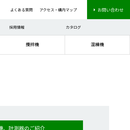
お問い合わせ
よくある質問
アクセス・構内マップ
ナノ分散
電子部品
高粘度処理
ディスプレイ
採用情報
カタログ
攪拌機
混練機
機、計測器のご紹介