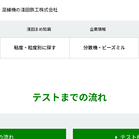
、混練機の淺田鉄工株式会社
（研究）
・インキ
生産
電池・キャパシター
淺田まめ知識
企業情報
処理
品・医薬品
混練
機能性材料
粘度・粒度別に探す
分散機・ビーズミル
テストまでの流れ
の流れ
テスト