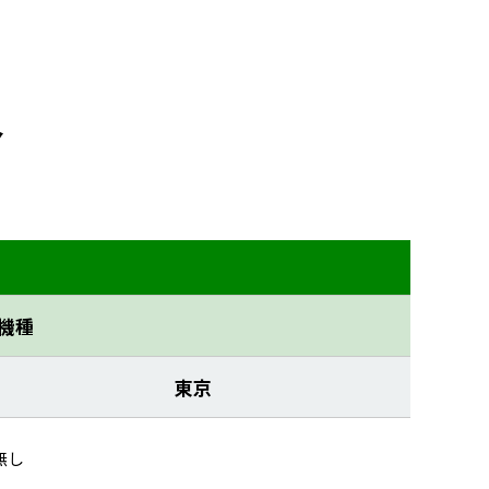
介
機種
東京
無し