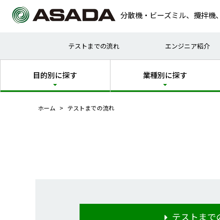
分散機・ビーズミル、攪拌機
試作
塗料
テストまでの流れ
エンジニア紹介
乾式
化粧
目的別に探す
業種別に探す
ホーム
テストまでの流れ
テストまで