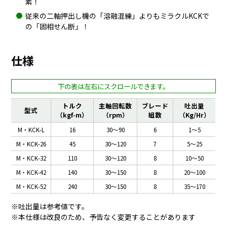
素！
従来の二軸押出し機の「溶融混練」よりもミラクルKCKで
の「固相せん断」！
仕様
トルク
主軸回転数
ブレード
吐出量
型式
（kgf-m）
（rpm）
組数
（Kg/Hr）
M・KCK-L
16
30～90
6
1～5
M・KCK-26
45
30～120
7
5～25
M・KCK-32
110
30～120
8
10～50
M・KCK-42
140
30～150
8
20～100
M・KCK-52
240
30～150
8
35～170
※吐出量は参考値です。
※本仕様は改良のため、予告なく変更することがあります