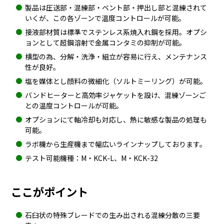
製品は圧送部・混練部・ベント部・押出し部と混練されて
いくが、この各ゾーンで温度コントロールが可能。
接液部材質は標準でステンレス系焼入れ鋼を採用。オプシ
ョンとして超鋼溶射で金属コンタミの抑制が可能。
横型の為、分解・洗浄・組立が容易に行え、メンテナンス
性が良好。
塩を媒体とし顔料の微細化（ソルトミーリング）が可能。
バンドヒーターと高効率ジャケットを設け、混練ゾーンご
との温度コントロールが可能。
オプションにて軸冷却も対応し、熱に敏感な製品の処理も
可能。
ラボ機から生産機まで幅広いラインナップしております。
テスト可能機種：M・KCK-L、M・KCK-32
ここがポイント
石臼状の特殊ブレードでの生み出される混練分散の三要