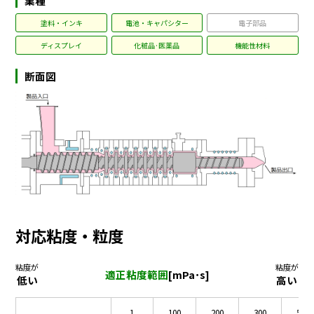
業種
塗料・インキ
電池・キャパシター
電子部品
ディスプレイ
化粧品·医薬品
機能性材料
断面図
対応粘度・粒度
粘度が
粘度が
適正粘度範囲
[mPa･s]
低い
高い
1
100
200
300
500