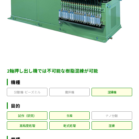
2軸押し出し機では不可能な樹脂混練が可能
機種
分散機·ビーズミル
攪拌機
混練機
目的
試作（研究）
生産
ナノ分散
高粘度処理
乾式処理
混練