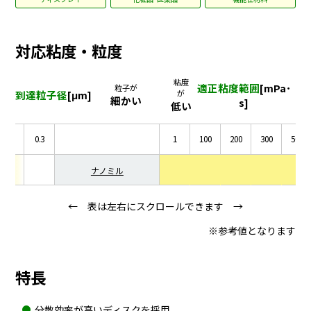
対応粘度・粒度
粘度
適正粘度範囲
[mPa･
粒子が
到達粒子径
[μm]
が
細かい
s]
低い
0.5
0.3
1
100
200
300
500
ナノミル
← 表は左右にスクロールできます →
※参考値となります
特長
分散効率が高いディスクを採用。