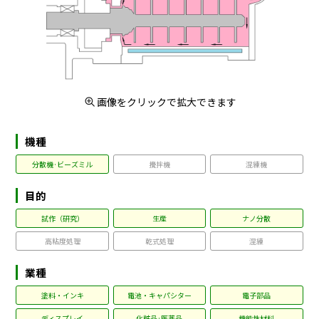
画像をクリックで拡大できます
機種
分散機·ビーズミル
攪拌機
混練機
目的
試作（研究）
生産
ナノ分散
高粘度処理
乾式処理
混練
業種
塗料・インキ
電池・キャパシター
電子部品
ディスプレイ
化粧品·医薬品
機能性材料