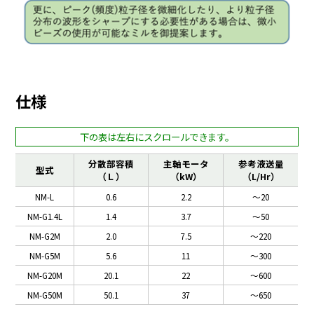
仕様
分散部容積
主軸モータ
参考液送量
型式
（Ｌ）
（kW）
（L/Hr）
NM-L
0.6
2.2
～20
NM-G1.4L
1.4
3.7
～50
NM-G2M
2.0
7.5
～220
NM-G5M
5.6
11
～300
NM-G20M
20.1
22
～600
NM-G50M
50.1
37
～650