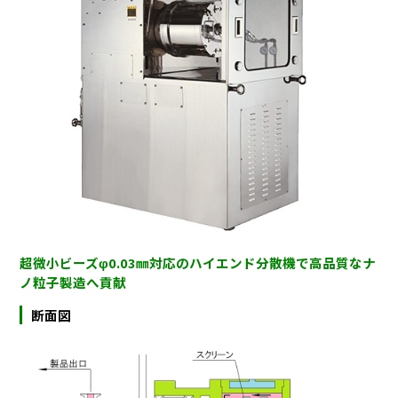
超微小ビーズφ0.03㎜対応のハイエンド分散機で高品質なナ
ノ粒子製造へ貢献
断面図