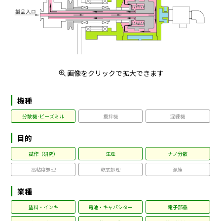
画像をクリックで拡大できます
機種
分散機·ビーズミル
攪拌機
混練機
目的
試作（研究）
生産
ナノ分散
高粘度処理
乾式処理
混練
業種
塗料・インキ
電池・キャパシター
電子部品