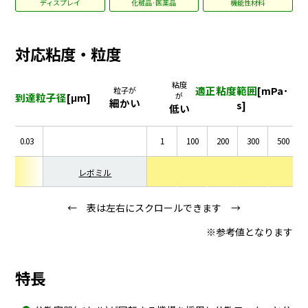
ディスプレイ
化粧品·医薬品
機能性材料
対応粘度・粒度
粘度
適正粘度範囲
[mPa･
粒子が
到達粒子径
[μm]
が
細かい
s]
低い
5
0.03
1
100
200
300
500
レボミル
← 表は左右にスクロールできます →
※参考値となります
特長