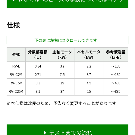
仕様
分散部容積
主軸モータ
ベセルモータ
参考液送量
型式
（Ｌ）
（kW）
（kW）
（L/Hr）
RV-L
0.34
3.7
2.2
～130
RV-C2M
0.71
7.5
3.7
～130
RV-C5M
3.3
15
7.5
～490
RV-C25M
8.1
37
15
～880
※本仕様は改良のため、予告なく変更することがあります
テストまでの流れ