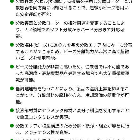
分散容器(べセル)が回転する機構を採用し分散ローターと分
散容器を同方向に回転させることで、超微小ビーズを用い
た安定運転が可能。
分散容器と分散ローターの相対周速を変更することによ
り、ナノ領域でのソフト分散からハード分散まで対応可
能。
分散媒体(ビーズ)に遠心力を与え分散エリア内に均一に分布
することができるため、ビーズ分離能力が非常に高く超微
小ビーズを使用可能。
ビーズ分離能力が非常に高いため、従来機では不可能であ
った高濃度・高粘度製品を処理する場合でも大流量循環運
転が可能。
低周速運転を行うことにより、製品の温度上昇を抑えるこ
とができ、分散部材の摩耗を抑え、冷却設備の簡素化が可
能。
接液部材質にセラミック部材と高分子樹脂を使用すること
で金属コンタミレスが実現。
分散エリアが横型構造のため分解・洗浄・組立が容易に行
え、メンテナンス性が良好。