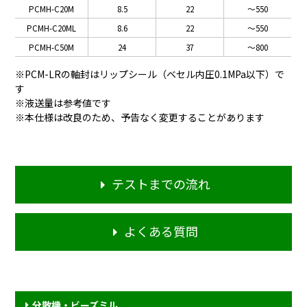
PCMH-C20M
8.5
22
～550
PCMH-C20ML
8.6
22
～550
PCMH-C50M
24
37
～800
※PCM-LRの軸封はリップシール（ベセル内圧0.1MPa以下）で
す
※液送量は参考値です
※本仕様は改良のため、予告なく変更することがあります
テストまでの流れ
よくある質問
分散機・ビーズミル