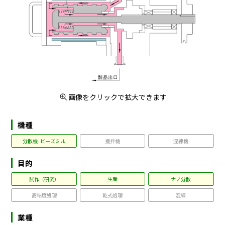
画像をクリックで拡大できます
機種
分散機·ビーズミル
攪拌機
混練機
目的
試作（研究）
生産
ナノ分散
高粘度処理
乾式処理
混練
業種