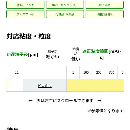
塗料・インキ
電池・キャパシター
電子部品
ディスプレイ
化粧品·医薬品
機能性材料
対応粘度・粒度
粘度
適正粘度範囲
[mPa･
粒子が
到達粒子径
[μm]
が
細かい
s]
低い
0.2
0.1
1
100
200
300
500
ピコミル
← 表は左右にスクロールできます →
※参考値となります