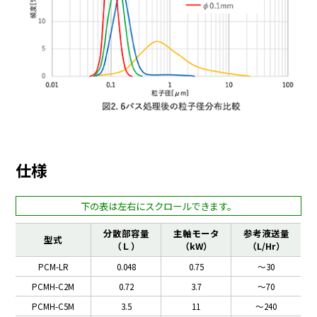
仕様
分散部容量
主軸モータ
参考液送量
型式
（Ｌ）
（kW）
（L/Hr）
PCM-LR
0.048
0.75
～30
PCMH-C2M
0.72
3.7
～70
PCMH-C5M
3.5
11
～240