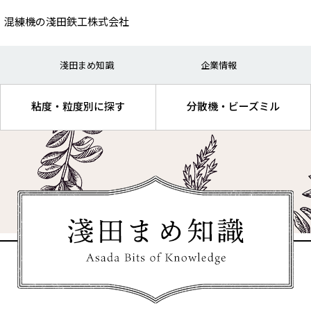
、混練機の淺田鉄工株式会社
（研究）
・インキ
生産
電池・キャパシター
淺田まめ知識
企業情報
処理
品・医薬品
混練
機能性材料
粘度・粒度別に探す
分散機・ビーズミル