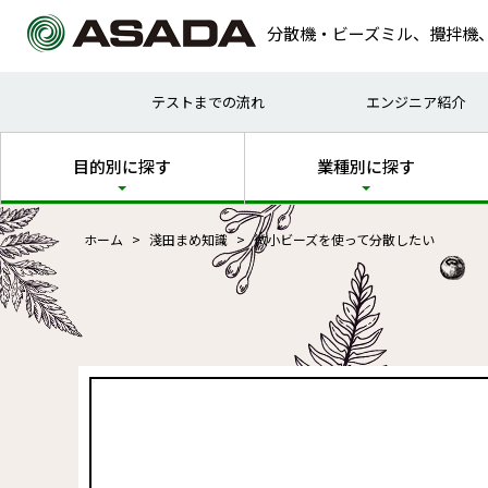
分散機・ビーズミル、攪拌機
試作
塗料
テストまでの流れ
エンジニア紹介
乾式
化粧
目的別に探す
業種別に探す
ホーム
淺田まめ知識
微小ビーズを使って分散したい