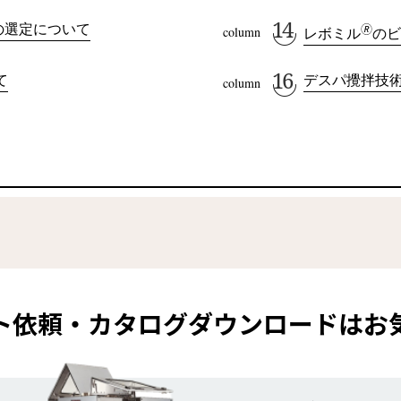
の選定について
🄬
レボミル
のビ
て
デスパ攪拌技
ト依頼・カタログダウンロードはお