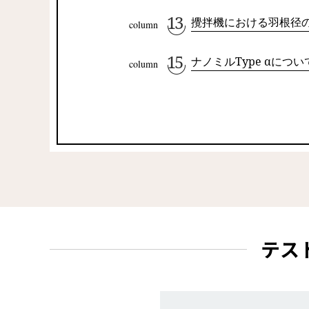
攪拌機における羽根径
ナノミルType
α
につい
テス