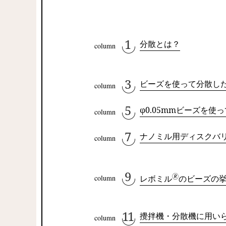
分散とは？
ビーズを使って分散し
φ0.05mmビーズを使
ナノミル用ディスクバ
🄬
レボミル
のビーズの
攪拌機・分散機に用い