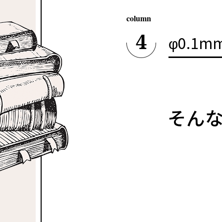
4
φ0.1
そん