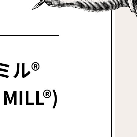
ミル®
 MILL®)