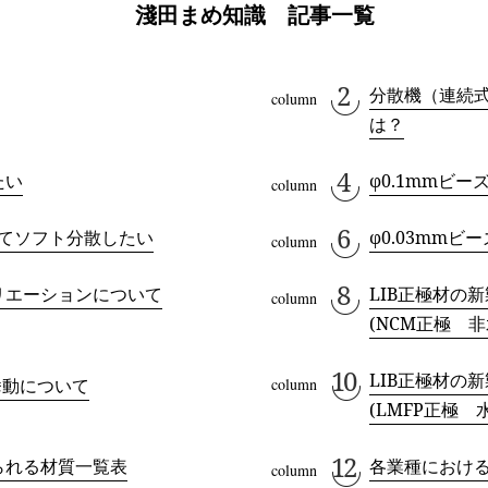
淺田まめ知識 記事一覧
分散機（連続
は？
たい
φ0.1mmビ
ってソフト分散したい
φ0.03mm
リエーションについて
LIB正極材の
(NCM正極 非
LIB正極材の
挙動について
(LMFP正極 
られる材質一覧表
各業種におけ