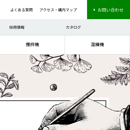
お問い合わせ
よくある質問
アクセス・構内マップ
ナノ分散
電子部品
高粘度処理
ディスプレイ
採用情報
カタログ
攪拌機
混練機