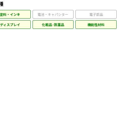
種
塗料・インキ
電池・キャパシター
電子部品
ディスプレイ
化粧品·医薬品
機能性材料