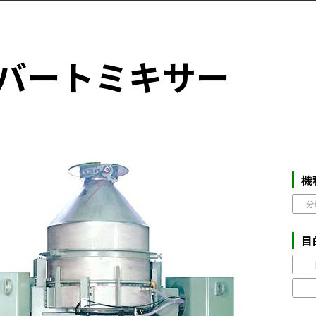
バートミキサー
）
機
分
目