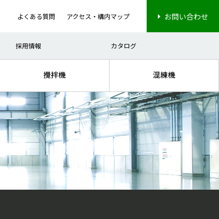
お問い合わせ
よくある質問
アクセス・構内マップ
ナノ分散
電子部品
高粘度処理
ディスプレイ
採用情報
カタログ
攪拌機
混練機