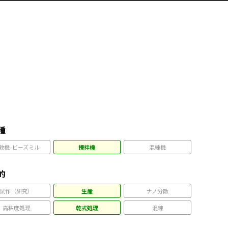
種
散機·ビーズミル
攪拌機
混練機
的
試作（研究）
生産
ナノ分散
高粘度処理
乾式処理
混練