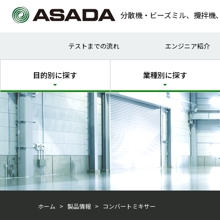
分散機・ビーズミル、攪拌機
試作
塗料
テストまでの流れ
エンジニア紹介
乾式
化粧
目的別に探す
業種別に探す
ホーム
製品情報
コンバートミキサー