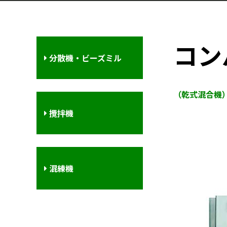
コン
分散機・ビーズミル
（乾式混合機
攪拌機
混練機