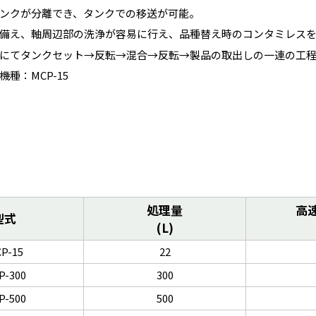
ンクが分離でき、タンクでの移送が可能。
備え、軸周辺部の洗浄が容易に行え、品種替え時のコンタミレス
にてタンクセット→反転→混合→反転→製品の取出しの一連の工
種：MCP-15
処理量
高
型式
(L)
P-15
22
P-300
300
P-500
500