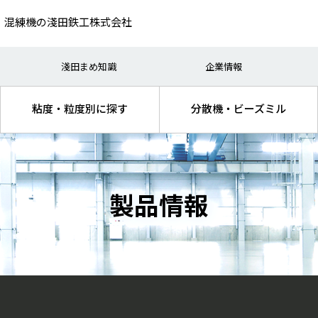
、混練機の淺田鉄工株式会社
（研究）
・インキ
生産
電池・キャパシター
淺田まめ知識
企業情報
処理
品・医薬品
混練
機能性材料
粘度・粒度別に探す
分散機・ビーズミル
製品情報