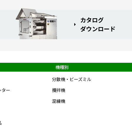
カタログ
ダウンロード
機種別
分散機・ビーズミル
シター
攪拌機
混練機
品